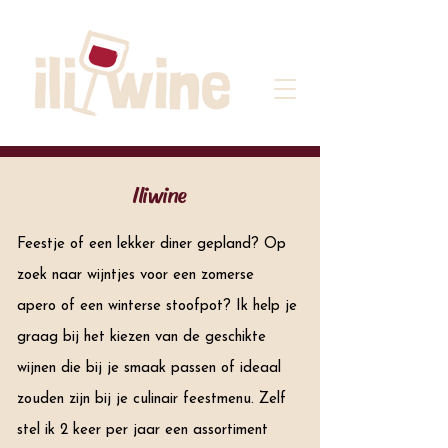
Iliwine
Feestje of een lekker diner gepland? Op
zoek naar wijntjes voor een zomerse
apero of een winterse stoofpot?
Ik help je
graag bij het kiezen van de geschikte
wijnen die bij je smaak passen of ideaal
zouden zijn bij je culinair feestmenu. Zelf
stel ik 2 keer per jaar een assortiment