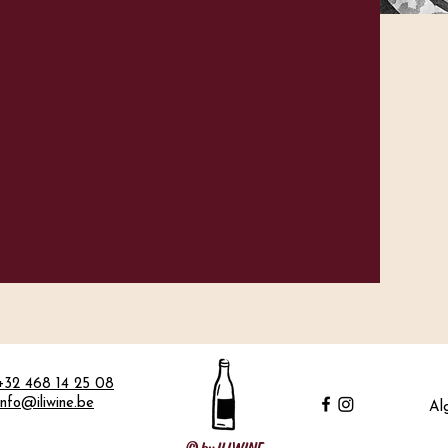
+32 468 14 25 08
info@iliwine.be
Al
© by ILIWINE