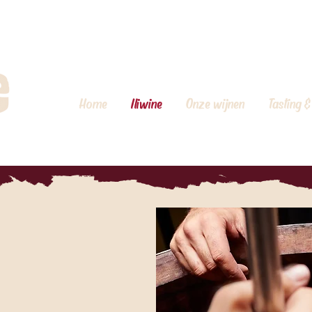
Home
Iliwine
Onze wijnen
Tasting &