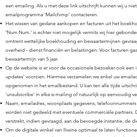
een emailing. Als u met deze link uitschrijft kunnen wij u nie
emailprogramma 'Mailchimp' contacteren.
Het wissen van gedane aankopen en facturen uit het boe
‘Num.Num.’ is echter niet mogelijk vermits wij hier gebond
omtrent wettelijke boekhouding en bewaartermijnen gevraa
overheid - dienst financiën en belastingen. Voor facturen ga
bewaartermijn van 5 jaar.
Op de website is er voor de occasionele bezoeker ook een i
updates' voorzien. Hiermee verzamelen we enkel uw emailad
opgenomen in het emailbestand. U kan ten alle tijde uitschrij
'unsubscribe' in elke e-mailing of natuurlijk op eenvoudig ve
Naam, emailadres, woonplaats gegevens, telefoonnummers
worden niet gedeeld met eventuele commerciële partners.
verstrekt, indien gevraagd, aan de bevoegde instantie, de di
Om de digitale winkel van Iliwine optimaal te laten functione