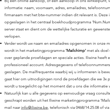
Bij een online aankoop, of een aankoop in ons winkelpunt, 
informatie: naam, voornaam, adres, emailadres, telefoonnu
firmanaam met het btw-nummer indien dit relevant is. Deze 
opgeslagen in het centraal boekhoudprogramma 'Num.Num.
server staat en dient om de wettelijke facturatie en gewenste 
verlopen.
Verder wordt uw naam en emailadres opgenomen in onze mai
wordt in het marketingprogramma
'Mailchimp'
met als doel 
over geplande proefdagen en speciale acties. Iliwine heef
professioneel account. Adresgegevens of telefoonnummers 
geslagen. De mailfrequentie waarbij wij u informeren is be
gaat hier om uitnodigingen rond de proefdagen die we 3x pe
wordt u toegelicht op het moment dat u ons die informatie v
Natuurlijk kan u alle gegevens op eenvoudige vraag consulter
geschrapt worden uit het Iliwine marketingprogramma 'Mailc
mail naar
info@iliwine.be
, telefonisch via 0468/14.25.08 of via