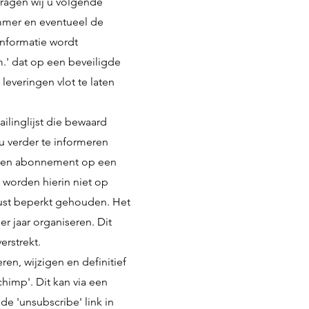
vragen wij u volgende
mmer en eventueel de
informatie wordt
' dat op een beveiligde
leveringen vlot te laten
linglijst die bewaard
u verder te informeren
t een abonnement op een
worden hierin niet op
wust beperkt gehouden. Het
r jaar organiseren. Dit
erstrekt.
en, wijzigen en definitief
himp'. Dit kan via een
 de 'unsubscribe' link in