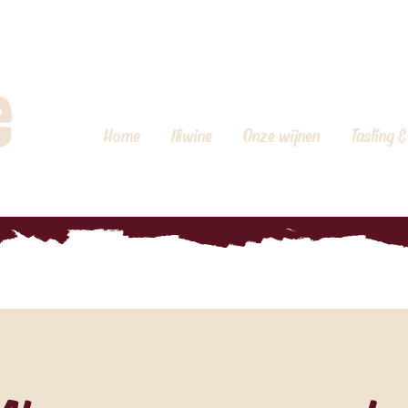
Home
Iliwine
Onze wijnen
Tasting &