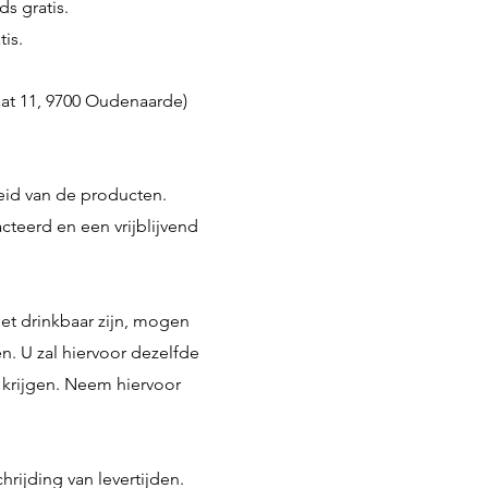
s gratis.
is.
aat 11, 9700 Oudenaarde)
eid van de producten.
teerd en een vrijblijvend
iet drinkbaar zijn, mogen
. U zal hiervoor dezelfde
g krijgen. Neem hiervoor
hrijding van levertijden.