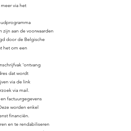
t meer via het
khoudprogramma
en zijn aan de voorwaarden
gd door de Belgische
at het om een
nschrijfvak 'ontvang
res dat wordt
ven via de link
rzoek via mail.
 en factuurgegevens
 Deze worden enkel
enst financiën.
ren en te rendabiliseren