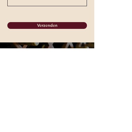
Verzenden
Iliwine maakt tijd voor wijn ...
Joshua Vander Beken
passionate about wine
+32 468 14 25 08
info@iliwine.be
Algemene voorwaarden