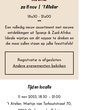
za 11 nov
  |  
't Atelier
18u30 - 21u00
***
Een volledig nieuw assortiment met nieuwe
ontdekkingen uit Spanje & Zuid-Afrika.
Ideale wijntjes om dit najaar te drinken en
die mooi zullen staan op jullie feesttafels!
Registratie is afgesloten
Andere evenementen bekijken
Tijd en locatie
11 nov 2023, 18:30 – 21:00
't Atelier, Martijn van Torhoutstraat 70,