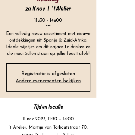
za 11 nov
  |  
't Atelier
11u30 - 14u00
***
Een volledig nieuw assortiment met nieuwe
ontdekkingen uit Spanje & Zuid-Afrika.
Ideale wijntjes om dit najaar te drinken en
die mooi zullen staan op jullie feesttafels!
Registratie is afgesloten
Andere evenementen bekijken
Tijd en locatie
11 nov 2023, 11:30 – 14:00
't Atelier, Martijn van Torhoutstraat 70,