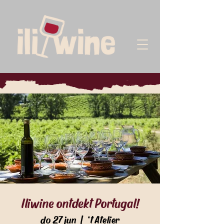
Iliwine ontdekt Portugal!
do 27 jun
  |  
't Atelier