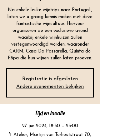
Na enkele leuke wijntrips naar Portugal ,
laten we u graag kennis maken met deze
fantastische wijncultuur. Hiervoor
organiseren we een exclusieve avond
waarbij enkele wijnhuizen zullen
vertegenwoordigd worden, waaronder
CARM, Casa Da Passarella, Quinta do
Pôpa die hun wijnen zullen laten proeven.
Registratie is afgesloten
Andere evenementen bekijken
Tijd en locatie
27 jun 2024, 18:30 – 23:00
't Atelier, Martijn van Torhoutstraat 70,